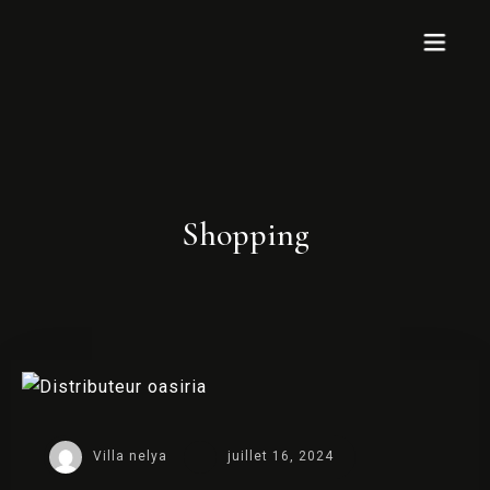
Accueil
Suites
Shopping
À propos
Nos tarifs
Galerie
FAQ
Villa nelya
juillet 16, 2024